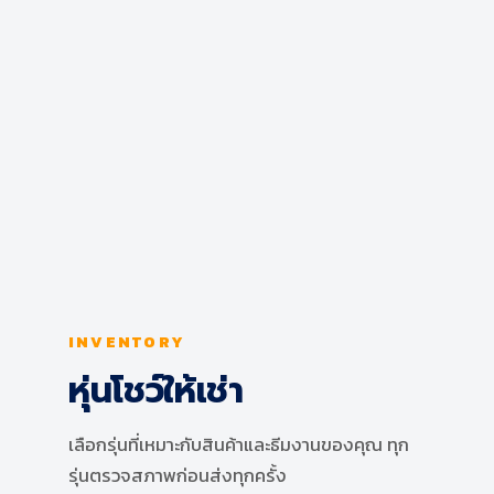
Add to Cart
หุ่นผ้าหญิงหัวไม้ยาว S ผ้าดิบ +เบ้าพลาสติก เป้าเว้า
฿
3,490.00
฿
3,690.00
Add to Cart
INVENTORY
หุ่นโชว์ให้เช่า
เลือกรุ่นที่เหมาะกับสินค้าและธีมงานของคุณ ทุก
รุ่นตรวจสภาพก่อนส่งทุกครั้ง