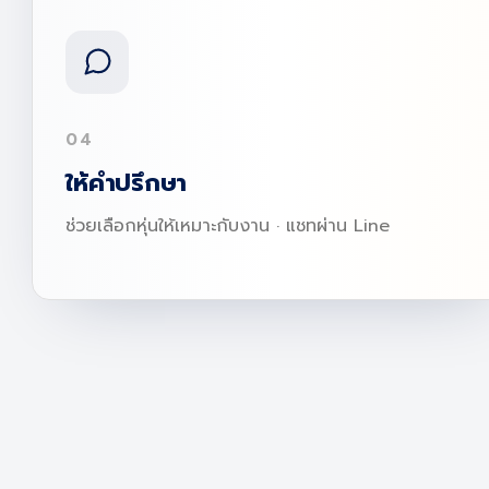
04
ให้คำปรึกษา
ช่วยเลือกหุ่นให้เหมาะกับงาน · แชทผ่าน Line
หุ่นผ้าหญิงหัวไม้กลม L ผ้าดิบ เป้าเว้า
฿
1,490.00
฿
1,590.00
Add to Cart
หุ่นผ้าหญิงหัวไม้ยาว S ผ้าดิบ +เบ้าพลาสติก เป้าปิด
฿
3,690.00
฿
3,890.00