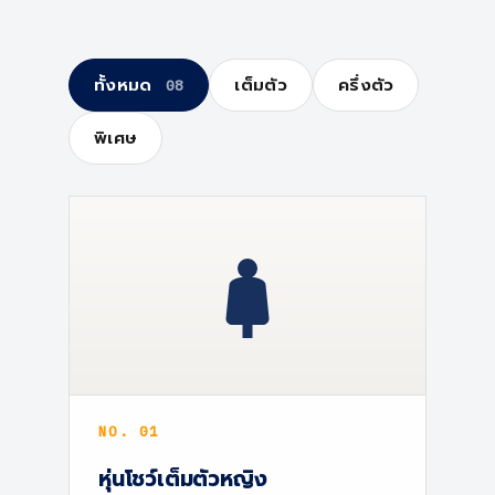
ทั้งหมด
เต็มตัว
ครึ่งตัว
08
พิเศษ
NO. 01
หุ่นโชว์เต็มตัวหญิง